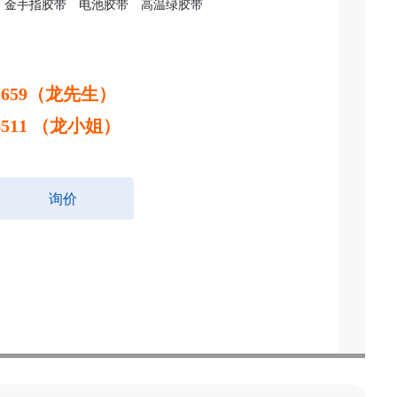
金手指胶带
电池胶带
高温绿胶带
8 3659（龙先生）
6 6511 （龙小姐）
询价