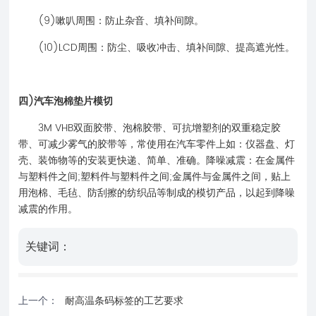
(9)嗽叭周围：防止杂音、填补间隙。
(10)LCD周围：防尘、吸收冲击、填补间隙、提高遮光性。
四)汽车泡棉垫片模切
3M VHB双面胶带、泡棉胶带、可抗增塑剂的双重稳定胶
带、可减少雾气的胶带等，常使用在汽车零件上如：仪器盘、灯
壳、装饰物等的安装更快递、简单、准确。降噪减震：在金属件
与塑料件之间;塑料件与塑料件之间;金属件与金属件之间，贴上
用泡棉、毛毡、防刮擦的纺织品等制成的模切产品，以起到降噪
减震的作用。
关键词：
上一个：
耐高温条码标签的工艺要求